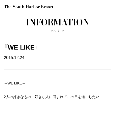
INFORMATION
MENU
お知らせ
ブ
ラ
イ
ダ
『WE LIKE』
ル
フ
ェ
ア
2015.12.24
プ
ラ
ン
～WE LIKE～
挙
式
2人の好きなもの 好きな人に囲まれてこの日を過ごしたい
会
場