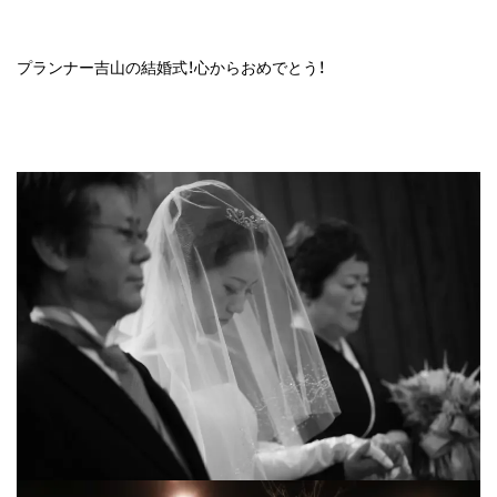
プランナー吉山の結婚式！心からおめでとう！
agram
Tube
E@