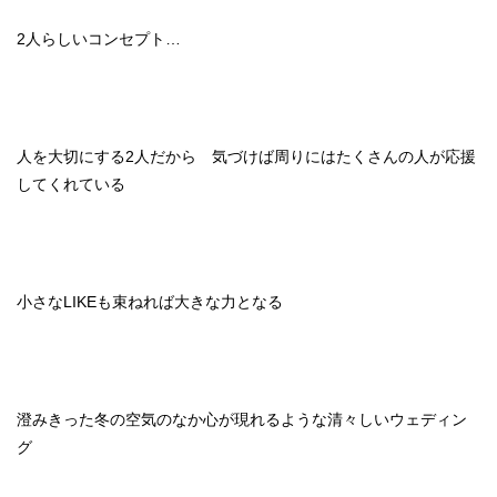
お
料
理
2人らしいコンセプト…
パ
ー
テ
ィ
ー
人を大切にする2人だから 気づけば周りにはたくさんの人が応援
レ
ポ
してくれている
ー
ト
ア
ク
セ
ス
小さなLIKEも束ねれば大きな力となる
CONTACT
INFORMATION
澄みきった冬の空気のなか心が現れるような清々しいウェディン
グ
LINKS