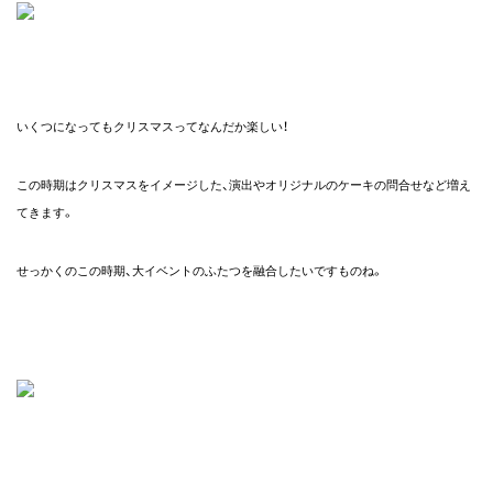
agram
いくつになってもクリスマスってなんだか楽しい！
Tube
この時期はクリスマスをイメージした、演出やオリジナルのケーキの問合せなど増え
E@
てきます。
せっかくのこの時期、大イベントのふたつを融合したいですものね。