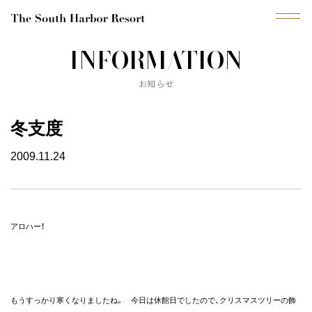
INFORMATION
MENU
お知らせ
ブ
ラ
イ
ダ
冬支度
ル
フ
ェ
ア
2009.11.24
プ
ラ
ン
アロハー！
挙
式
会
場
もうすっかり寒くなりましたね。 今日は休館日でしたので、クリスマスツリーの飾