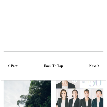
Prev
Back To Top
Next