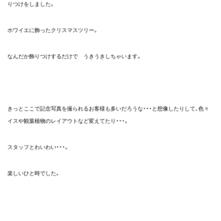
りつけをしました。
お
料
理
ホワイエに飾ったクリスマスツリー。
パ
ー
テ
なんだか飾りつけするだけで うきうきしちゃいます。
ィ
ー
レ
ポ
ー
ト
きっとここで記念写真を撮られるお客様も多いだろうな・・・と想像したりして、色々
ア
ク
イスや観葉植物のレイアウトなど変えてたり・・・。
セ
ス
スタッフとわいわい・・・。
CONTACT
楽しいひと時でした。
INFORMATION
LINKS