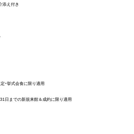
介添え付き
％
限定・挙式会食に限り適用
年3月31日までの新規来館＆成約に限り適用