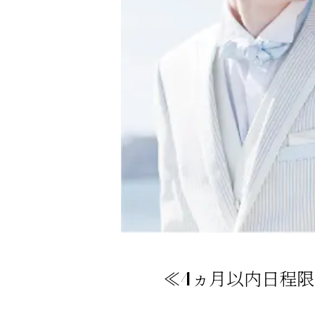
挙
式
会
場
お
料
理
パ
ー
テ
ィ
ー
レ
ポ
≪4ヵ月以内日程限
ー
ト