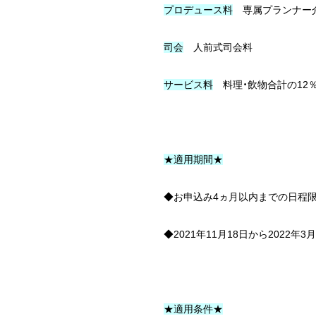
プロデュース料
専属プランナー
YouTube
司会
人前式司会料
LINE@
サービス料
料理・飲物合計の12
★適用期間★
◆お申込み4ヵ月以内までの日程
◆2021年11月18日から2022
★適用条件★