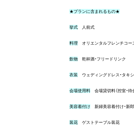
求
★プランに含まれるもの★
見
学
挙式
人前式
予
約
料理
オリエンタルフレンチコー
INFORMATION
飲物
乾杯酒・フリードリンク
お
衣装
ウェディングドレス・タキ
知
ら
会場使用料
会場貸切料（控室・待
せ
美容着付け
新婦美容着付け・新郎
ACCOUNT
装花
ゲストテーブル装花
Instagram