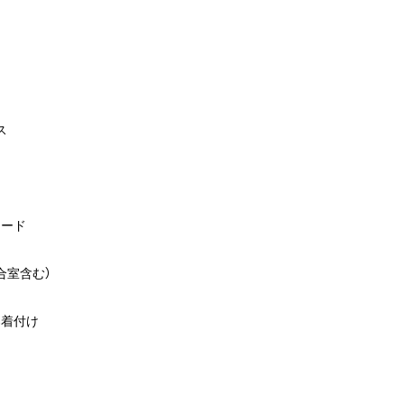
ス
シード
合室含む）
着付け