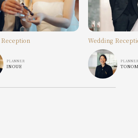
 Reception
Wedding Recepti
PLANNER
PLANNE
INOUE
TONO