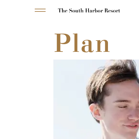
Plan
MENU
ブ
ラ
イ
ダ
ル
フ
ェ
ア
プ
ラ
ン