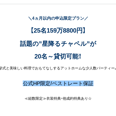
＼4ヵ月以内の申込限定プラン／
【25名159万8800円】
話題の”星降るチャペル”が
20名～貸切可能！
の挙式と美味しい料理でおもてなしするアットホームな少人数パーティー
公式HP限定/ベストレート保証
≪組数限定≫衣装特典・他成約特典あり☆