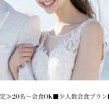
定≫20名～会食OK■少人数会食プラン