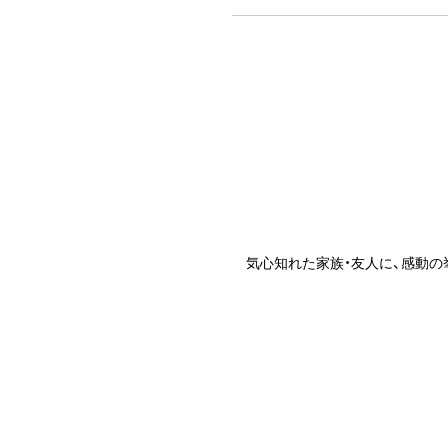
ア
ク
セ
ス
CONTACT
お
問
気心知れた家族・友人に、感動
い
合
わ
せ
資
料
請