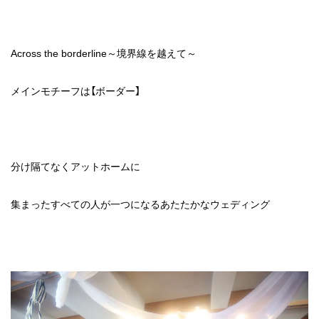
お
料
理
Across the borderline～境界線を越えて～
パ
ー
テ
ィ
メインモチーフは【ボーダー】
ー
レ
ポ
ー
ト
ア
分け隔てなくアットホームに
ク
セ
ス
集まったすべての人が一つになるあたたかなウェディング
CONTACT
INFORMATION
LINKS