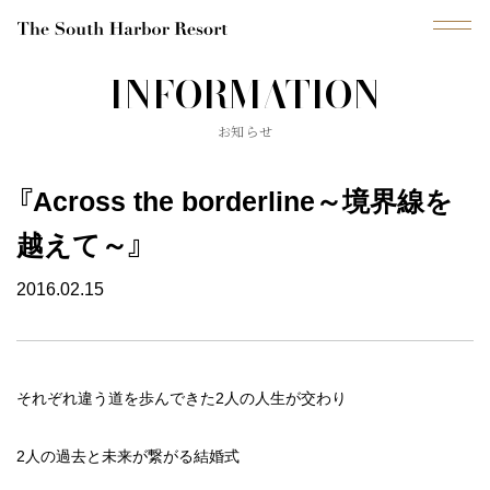
INFORMATION
MENU
お知らせ
ブ
ラ
イ
ダ
『Across the borderline～境界線を
ル
フ
ェ
ア
越えて～』
プ
2016.02.15
ラ
ン
挙
式
それぞれ違う道を歩んできた2人の人生が交わり
会
場
2人の過去と未来が繋がる結婚式